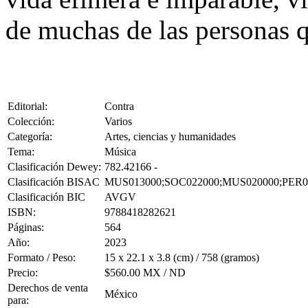
de muchas de las personas q
Editorial:
Contra
Colección:
Varios
Categoría:
Artes, ciencias y humanidades
Tema:
Música
Clasificación Dewey:
782.42166 -
Clasificación BISAC
MUS013000;SOC022000;MUS020000;PER0
Clasificación BIC
AVGV
ISBN:
9788418282621
Páginas:
564
Año:
2023
Formato / Peso:
15 x 22.1 x 3.8 (cm) / 758 (gramos)
Precio:
$560.00 MX / ND
Derechos de venta
México
para: