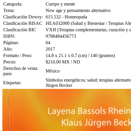
Categoría:
Cuerpo y mente
Tema:
New age y pensamiento alternativo
Clasificación Dewey:
615.532 - Homeopatía
Clasificación BISAC
HEA032000 (Salud y Bienestar / Terapias Alte
Clasificación BIC
VXH (Terapias complementarias, curación y s
ISBN:
9788484456773
Páginas:
64
Año:
2017
Formato / Peso:
14.8 x 21.1 x 0.7 (cm) / 140 (gramos)
Precio:
$210.00 MX / ND
Derechos de venta
México
para:
Símbolos energéticos; salud; terapias alternat
Etiquetas:
Jürgen Becker