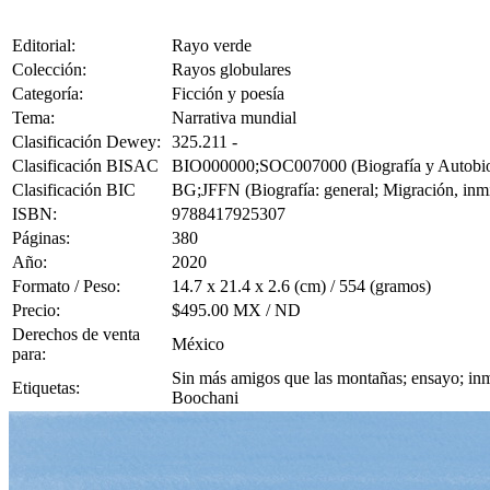
Editorial:
Rayo verde
Colección:
Rayos globulares
Categoría:
Ficción y poesía
Tema:
Narrativa mundial
Clasificación Dewey:
325.211 -
Clasificación BISAC
BIO000000;SOC007000 (Biografía y Autobiogra
Clasificación BIC
BG;JFFN (Biografía: general; Migración, inm
ISBN:
9788417925307
Páginas:
380
Año:
2020
Formato / Peso:
14.7 x 21.4 x 2.6 (cm) / 554 (gramos)
Precio:
$495.00 MX / ND
Derechos de venta
México
para:
Sin más amigos que las montañas; ensayo; inmi
Etiquetas:
Boochani