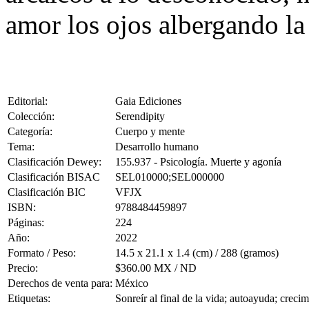
amor los ojos albergando la
Editorial:
Gaia Ediciones
Colección:
Serendipity
Categoría:
Cuerpo y mente
Tema:
Desarrollo humano
Clasificación Dewey:
155.937 - Psicología. Muerte y agonía
Clasificación BISAC
SEL010000;SEL000000
Clasificación BIC
VFJX
ISBN:
9788484459897
Páginas:
224
Año:
2022
Formato / Peso:
14.5 x 21.1 x 1.4 (cm) / 288 (gramos)
Precio:
$360.00 MX / ND
Derechos de venta para:
México
Etiquetas:
Sonreír al final de la vida; autoayuda; crecim