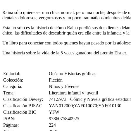
Raina sólo quiere ser una chica normal, pero una noche, después de una
dentales dolorosos, vergonzosos y un poco traumáticos mientras debía 
Esta no sólo es la historia de cómo Raina perdió sus dos dientes delant
chico, las dificultades de descubrir quién era ella entre la infancia y 
Un libro para conectar con todos quienes hayan pasado por la adolesc
Una historia sobre la vida de la 5 veces ganadora del premio Eisner.
Editorial:
Océano Historias gráficas
Colección:
Ficción
Categoría:
Niños y Jóvenes
Tema:
Literatura infantil y juvenil
Clasificación Dewey:
741.5973 - Cómic y Novela gráfica estadou
Clasificación BISAC
YAN012000;YAF010070;YAF010130
Clasificación BIC
YFW
ISBN:
9786075840925
Páginas:
224