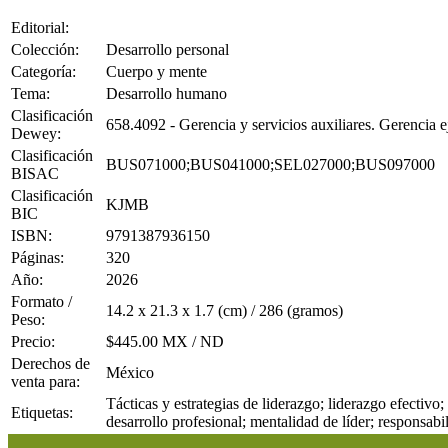
Editorial:
Colección:
Desarrollo personal
Categoría:
Cuerpo y mente
Tema:
Desarrollo humano
Clasificación
658.4092 - Gerencia y servicios auxiliares. Gerencia e
Dewey:
Clasificación
BUS071000;BUS041000;SEL027000;BUS097000
BISAC
Clasificación
KJMB
BIC
ISBN:
9791387936150
Páginas:
320
Año:
2026
Formato /
14.2 x 21.3 x 1.7 (cm) / 286 (gramos)
Peso:
Precio:
$445.00 MX / ND
Derechos de
México
venta para:
Tácticas y estrategias de liderazgo; liderazgo efectivo;
Etiquetas:
desarrollo profesional; mentalidad de líder; responsabi