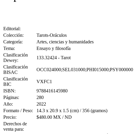
Editorial:
Colección:
Tarots-Oráculos
Categoría:
Artes, ciencias y humanidades
Tema:
Ensayo y filosofía
Clasificación
133.32424 - Tarot
Dewey:
Clasificación
OCC024000;SEL031000;PHI015000;PSY000000
BISAC
Clasificación
VXFC1
BIC
ISBN:
9788416145980
Páginas:
280
Año:
2022
Formato / Peso:
14.3 x 20.9 x 1.5 (cm) / 356 (gramos)
Precio:
$480.00 MX / ND
Derechos de
venta para: