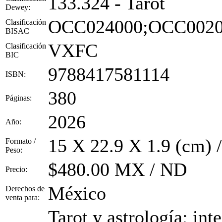
133.324 - Tarot
Dewey:
OCC024000;OCC0020
Clasificación
BISAC
VXFC
Clasificación
BIC
9788417581114
ISBN:
380
Páginas:
2026
Año:
15 X 22.9 X 1.9 (cm) 
Formato /
Peso:
$480.00 MX / ND
Precio:
México
Derechos de
venta para:
Tarot y astrología; int