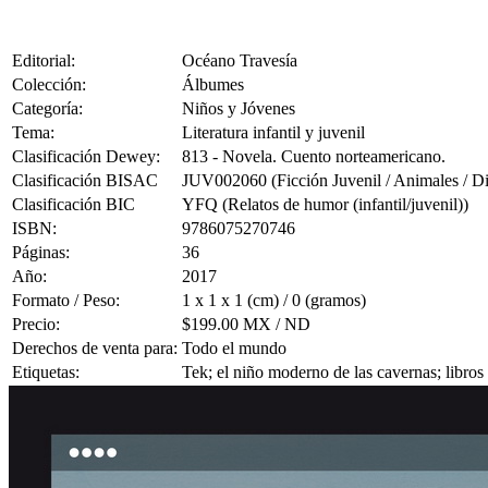
Editorial:
Océano Travesía
Colección:
Álbumes
Categoría:
Niños y Jóvenes
Tema:
Literatura infantil y juvenil
Clasificación Dewey:
813 - Novela. Cuento norteamericano.
Clasificación BISAC
JUV002060 (Ficción Juvenil / Animales / Din
Clasificación BIC
YFQ (Relatos de humor (infantil/juvenil))
ISBN:
9786075270746
Páginas:
36
Año:
2017
Formato / Peso:
1 x 1 x 1 (cm) / 0 (gramos)
Precio:
$199.00 MX / ND
Derechos de venta para:
Todo el mundo
Etiquetas:
Tek; el niño moderno de las cavernas; libros