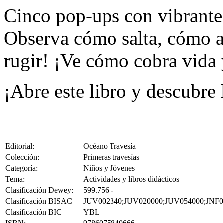
Cinco pop-ups con vibrantes 
Observa cómo salta, cómo a
rugir! ¡Ve cómo cobra vida y
¡Abre este libro y descubre 
Editorial:
Océano Travesía
Colección:
Primeras travesías
Categoría:
Niños y Jóvenes
Tema:
Actividades y libros didácticos
Clasificación Dewey:
599.756 -
Clasificación BISAC
JUV002340;JUV020000;JUV054000;JNF0
Clasificación BIC
YBL
ISBN:
9786075840666