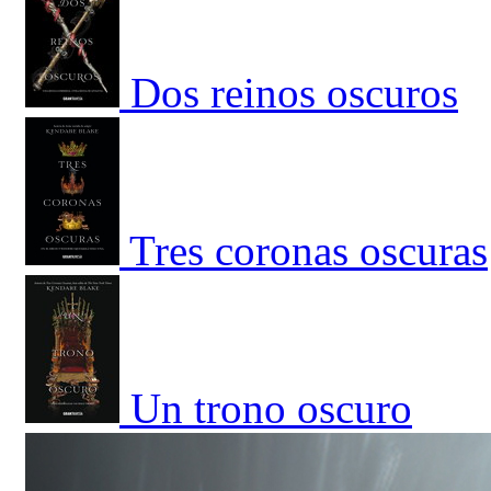
Dos reinos oscuros
Tres coronas oscuras
Un trono oscuro