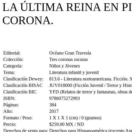
LA ÚLTIMA REINA EN P
CORONA.
Editorial:
Océano Gran Travesía
Colección:
Tres coronas oscuras
Categoría:
Niños y Jóvenes
Tema:
Literatura infantil y juvenil
Clasificación Dewey:
813.6 - Literatura norteamericana. Ficción.
Clasificación BISAC
JUV018000 (Ficción Juvenil / Terror y Hist
Clasificación BIC
YFD (Relatos de terror y fantasmas, obras de 
ISBN:
9786075272993
Páginas:
384
Año:
2017
Formato / Peso:
1 X 1 X 1 (cm) / 0 (gramos)
Precio:
$259.00 MX / ND
Derechos de venta para:
Derechos para Hispanoamérica (excepto Ar