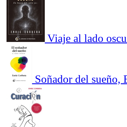
Viaje al lado oscu
Soñador del sueño, E