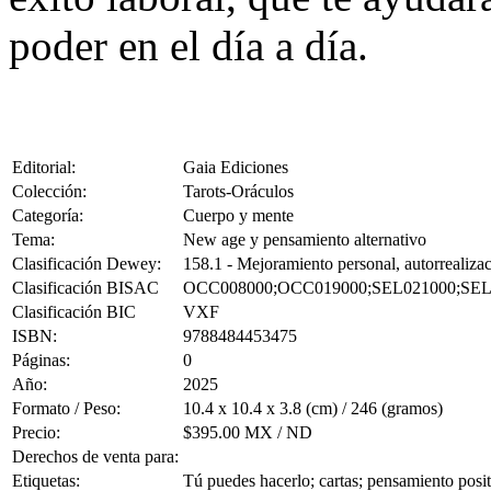
poder en el día a día.
Editorial:
Gaia Ediciones
Colección:
Tarots-Oráculos
Categoría:
Cuerpo y mente
Tema:
New age y pensamiento alternativo
Clasificación Dewey:
158.1 - Mejoramiento personal, autorrealizac
Clasificación BISAC
OCC008000;OCC019000;SEL021000;SEL
Clasificación BIC
VXF
ISBN:
9788484453475
Páginas:
0
Año:
2025
Formato / Peso:
10.4 x 10.4 x 3.8 (cm) / 246 (gramos)
Precio:
$395.00 MX / ND
Derechos de venta para:
Etiquetas:
Tú puedes hacerlo; cartas; pensamiento posit