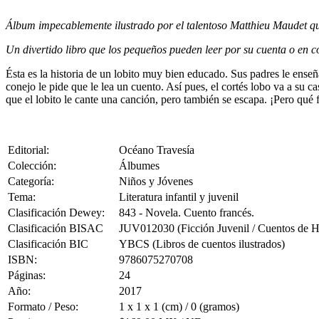
Álbum impecablemente ilustrado por el talentoso Matthieu Maudet que
Un divertido libro que los pequeños pueden leer por su cuenta o en 
Ésta es la historia de un lobito muy bien educado. Sus padres le enseñ
conejo le pide que le lea un cuento. Así pues, el cortés lobo va a su 
que el lobito le cante una canción, pero también se escapa. ¡Pero qué 
Editorial:
Océano Travesía
Colección:
Álbumes
Categoría:
Niños y Jóvenes
Tema:
Literatura infantil y juvenil
Clasificación Dewey:
843 - Novela. Cuento francés.
Clasificación BISAC
JUV012030 (Ficción Juvenil / Cuentos de H
Clasificación BIC
YBCS (Libros de cuentos ilustrados)
ISBN:
9786075270708
Páginas:
24
Año:
2017
Formato / Peso:
1 x 1 x 1 (cm) / 0 (gramos)