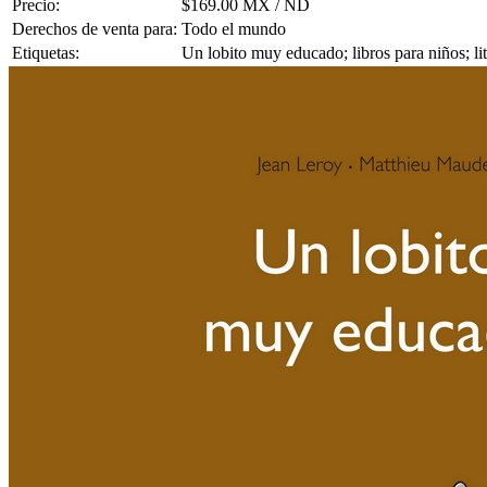
Precio:
$169.00 MX / ND
Derechos de venta para:
Todo el mundo
Etiquetas:
Un lobito muy educado; libros para niños; l