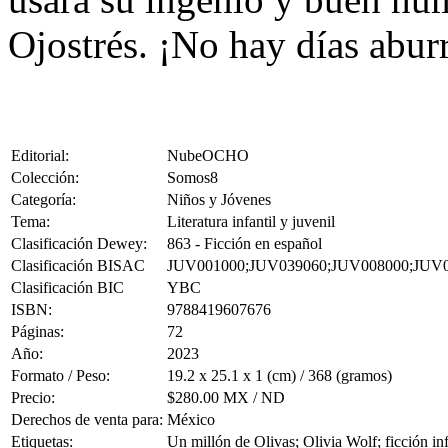
Ojostrés. ¡No hay días abu
Editorial:
NubeOCHO
Colección:
Somos8
Categoría:
Niños y Jóvenes
Tema:
Literatura infantil y juvenil
Clasificación Dewey:
863 - Ficción en español
Clasificación BISAC
JUV001000;JUV039060;JUV008000;JUV
Clasificación BIC
YBC
ISBN:
9788419607676
Páginas:
72
Año:
2023
Formato / Peso:
19.2 x 25.1 x 1 (cm) / 368 (gramos)
Precio:
$280.00 MX / ND
Derechos de venta para:
México
Etiquetas:
Un millón de Olivas; Olivia Wolf; ficción in