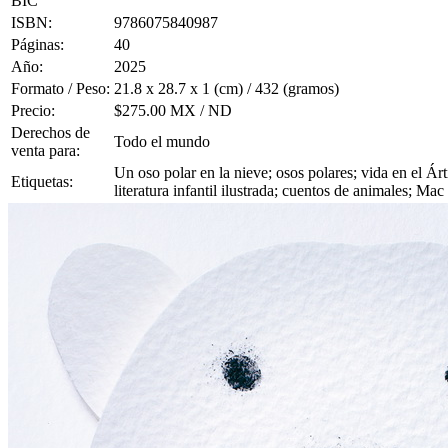
BIC
ISBN:
9786075840987
Páginas:
40
Año:
2025
Formato / Peso:
21.8 x 28.7 x 1 (cm) / 432 (gramos)
Precio:
$275.00 MX / ND
Derechos de
Todo el mundo
venta para:
Un oso polar en la nieve; osos polares; vida en el Árt
Etiquetas:
literatura infantil ilustrada; cuentos de animales; Ma