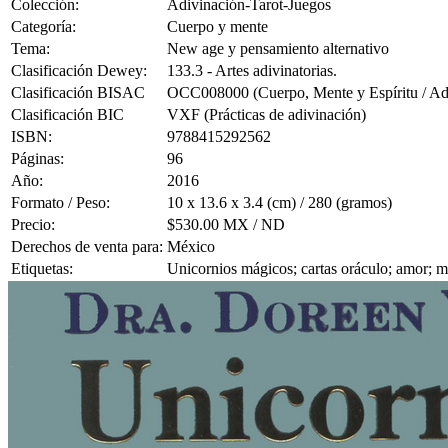
Colección:
Adivinación-Tarot-Juegos
Categoría:
Cuerpo y mente
Tema:
New age y pensamiento alternativo
Clasificación Dewey:
133.3 - Artes adivinatorias.
Clasificación BISAC
OCC008000 (Cuerpo, Mente y Espíritu / Adi
Clasificación BIC
VXF (Prácticas de adivinación)
ISBN:
9788415292562
Páginas:
96
Año:
2016
Formato / Peso:
10 x 13.6 x 3.4 (cm) / 280 (gramos)
Precio:
$530.00 MX / ND
Derechos de venta para:
México
Etiquetas:
Unicornios mágicos; cartas oráculo; amor; má