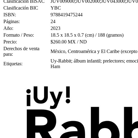
Clasificación BISAC
JUV009000;JUV002000;JUV043000;JUV0
Clasificación BIC
YBC
ISBN:
9788419475244
Páginas:
24
Año:
2023
Formato / Peso:
18.5 x 18.5 x 0.7 (cm) / 188 (gramos)
Precio:
$260.00 MX / ND
Derechos de venta
México, Centroamérica y El Caribe (excepto
para:
Uy-Rabbit; álbum infantil; prelectores; emoc
Etiquetas:
Ham