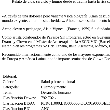
Relato de vida, servicio y humor desde el trauma hasta la risa 
«A través de una dolorosa pero valiente y rica biografía, Alain descu
mundo exigente, curar nuestras heridas... Ahora, ese descubrimiento l
Actor, clown y pedagogo, Alain Vigneau (Francia, 1959) fue fundador 
Como artista colaborador de Payasos Sin Fronteras, actuó en Guatemal
Drama y Clown en el Máster de Arteterapia de la AEC/UVIC (Barcelon
Naranjo en los programas SAT de España, Italia, Alemania, México, F
Reconocido internacionalmente como uno de los mayores exponentes en e
de Europa y América Latina, donde imparte seminarios de Clown Esen
Editorial:
Colección:
Salud psicoemocional
Categoría:
Cuerpo y mente
Tema:
Desarrollo humano
Clasificación Dewey:
792.702 -
Clasificación BISAC
PER011000;BIO005000;OCC019000;SEL
Clasificación BIC
ANC