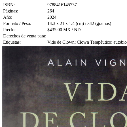
ISBN:
9788416145737
Páginas:
264
Año:
2024
Formato / Peso:
14.3 x 21 x 1.4 (cm) / 342 (gramos)
Precio:
$435.00 MX / ND
Derechos de venta para:
Etiquetas:
Vide de Clown; Clown Terapéutico; autobiogr