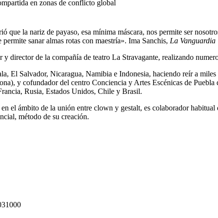
compartida en zonas de conflicto global
brió que la nariz de payaso, esa mínima máscara, nos permite ser nosotr
e permite sanar almas rotas con maestría». Ima Sanchis,
La Vanguardia
y director de la compañía de teatro La Stravagante, realizando numeros
a, El Salvador, Nicaragua, Namibia e Indonesia, haciendo reír a miles d
a), y cofundador del centro Conciencia y Artes Escénicas de Puebla d
rancia, Rusia, Estados Unidos, Chile y Brasil.
l ámbito de la unión entre clown y gestalt, es colaborador habitual de 
cial, método de su creación.
031000