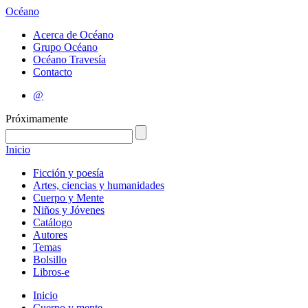
Océano
Acerca de Océano
Grupo Océano
Océano Travesía
Contacto
@
Próximamente
Inicio
Ficción y poesía
Artes, ciencias y humanidades
Cuerpo y Mente
Niños y Jóvenes
Catálogo
Autores
Temas
Bolsillo
Libros-e
Inicio
Cuerpo y mente