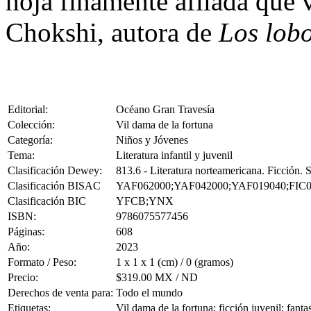
hoja finamente afilada que 
Chokshi, autora de
Los lobo
Editorial:
Océano Gran Travesía
Colección:
Vil dama de la fortuna
Categoría:
Niños y Jóvenes
Tema:
Literatura infantil y juvenil
Clasificación Dewey:
813.6 - Literatura norteamericana. Ficción.
Clasificación BISAC
YAF062000;YAF042000;YAF019040;FIC0
Clasificación BIC
YFCB;YNX
ISBN:
9786075577456
Páginas:
608
Año:
2023
Formato / Peso:
1 x 1 x 1 (cm) / 0 (gramos)
Precio:
$319.00 MX / ND
Derechos de venta para:
Todo el mundo
Etiquetas:
Vil dama de la fortuna; ficción juvenil; fant