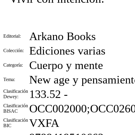
Arkano Books
Editorial:
Ediciones varias
Colección:
Cuerpo y mente
Categoría:
New age y pensamiento
Tema:
133.52 -
Clasificación
Dewey:
OCC002000;OCC0260
Clasificación
BISAC
VXFA
Clasificación
BIC