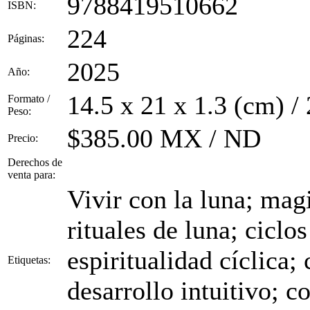
9788419510662
ISBN:
224
Páginas:
2025
Año:
14.5 x 21 x 1.3 (cm) /
Formato /
Peso:
$385.00 MX / ND
Precio:
Derechos de
venta para:
Vivir con la luna; magi
rituales de luna; ciclo
espiritualidad cíclica; 
Etiquetas:
desarrollo intuitivo; c