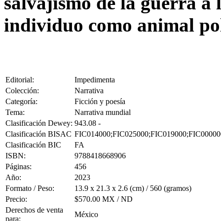
salvajismo de la guerra a l
individuo como animal polí
Editorial:
Impedimenta
Colección:
Narrativa
Categoría:
Ficción y poesía
Tema:
Narrativa mundial
Clasificación Dewey:
943.08 -
Clasificación BISAC
FIC014000;FIC025000;FIC019000;FIC00000
Clasificación BIC
FA
ISBN:
9788418668906
Páginas:
456
Año:
2023
Formato / Peso:
13.9 x 21.3 x 2.6 (cm) / 560 (gramos)
Precio:
$570.00 MX / ND
Derechos de venta
México
para: