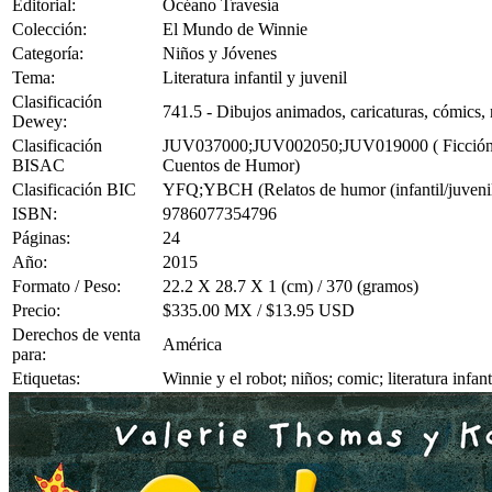
Editorial:
Océano Travesía
Colección:
El Mundo de Winnie
Categoría:
Niños y Jóvenes
Tema:
Literatura infantil y juvenil
Clasificación
741.5 - Dibujos animados, caricaturas, cómics, 
Dewey:
Clasificación
JUV037000;JUV002050;JUV019000 ( Ficción Juve
BISAC
Cuentos de Humor)
Clasificación BIC
YFQ;YBCH (Relatos de humor (infantil/juvenil)
ISBN:
9786077354796
Páginas:
24
Año:
2015
Formato / Peso:
22.2 X 28.7 X 1 (cm) / 370 (gramos)
Precio:
$335.00 MX / $13.95 USD
Derechos de venta
América
para:
Etiquetas:
Winnie y el robot; niños; comic; literatura infa