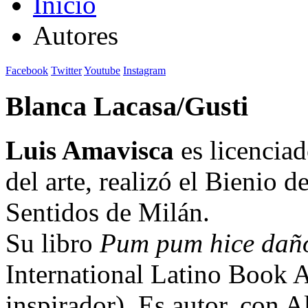
Inicio
Autores
Facebook
Twitter
Youtube
Instagram
Blanca Lacasa/Gusti
Luis Amavisca
es licenciad
del arte, realizó el Bienio 
Sentidos de Milán.
Su libro
Pum pum hice daño
International Latino Book 
inspirador). Es autor, con A