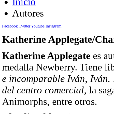
Inicio
Autores
Facebook
Twitter
Youtube
Instagram
Katherine Applegate/Char
Katherine Applegate
es au
medalla Newberry. Tiene li
e incomparable Iván
,
Iván. 
del centro comercial
, la sa
Animorphs, entre otros.