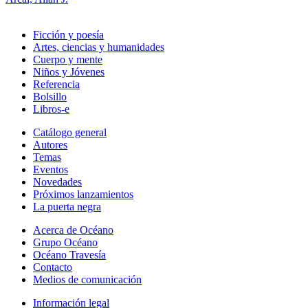
Ficción y poesía
Artes, ciencias y humanidades
Cuerpo y mente
Niños y Jóvenes
Referencia
Bolsillo
Libros-e
Catálogo general
Autores
Temas
Eventos
Novedades
Próximos lanzamientos
La puerta negra
Acerca de Océano
Grupo Océano
Océano Travesía
Contacto
Medios de comunicación
Información legal