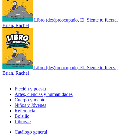
Libro (des)preocupado, El. Siente tu fuerza,
Brian, Rachel
Libro (des)preocupado, El. Siente tu fuerza,
Brian, Rachel
Ficción y poesía
Artes, ciencias y humanidades
Cuerpo y mente
Niños y Jóvenes
Referencia
Bolsillo
Libros-e
Catálogo general