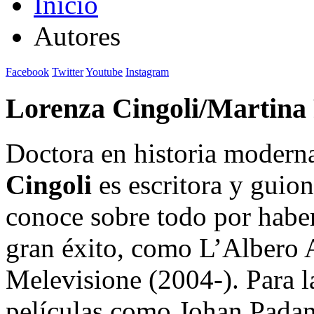
Inicio
Autores
Facebook
Twitter
Youtube
Instagram
Lorenza Cingoli/Martina F
Doctora en historia moder
Cingoli
es escritora y guioni
conoce sobre todo por haber
gran éxito, como L’Albero 
Melevisione (2004-). Para l
películas como Johan Padan