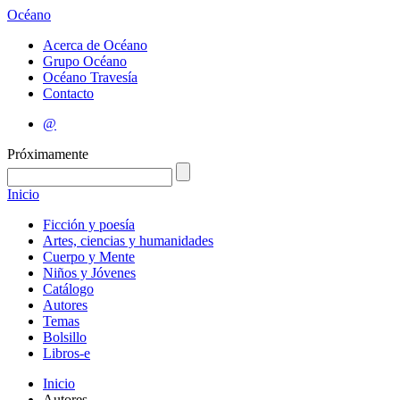
Océano
Acerca de Océano
Grupo Océano
Océano Travesía
Contacto
@
Próximamente
Inicio
Ficción y poesía
Artes, ciencias y humanidades
Cuerpo y Mente
Niños y Jóvenes
Catálogo
Autores
Temas
Bolsillo
Libros-e
Inicio
Autores