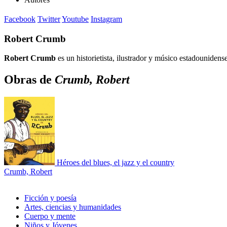
Facebook
Twitter
Youtube
Instagram
Robert Crumb
Robert Crumb
es un historietista, ilustrador y músico estadounidense
Obras de
Crumb, Robert
Héroes del blues, el jazz y el country
Crumb, Robert
Ficción y poesía
Artes, ciencias y humanidades
Cuerpo y mente
Niños y Jóvenes