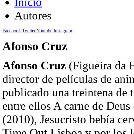
Inicio
Autores
Facebook
Twitter
Youtube
Instagram
Afonso Cruz
Afonso Cruz
(Figueira da F
director de películas de ani
publicado una treintena de t
entre ellos A carne de Deu
(2010), Jesucristo bebía ce
Time Out Lisboa y por los 