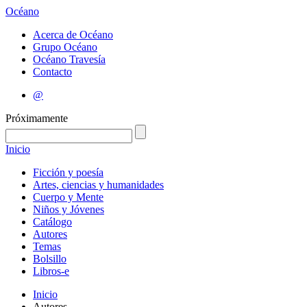
Océano
Acerca de Océano
Grupo Océano
Océano Travesía
Contacto
@
Próximamente
Inicio
Ficción y poesía
Artes, ciencias y humanidades
Cuerpo y Mente
Niños y Jóvenes
Catálogo
Autores
Temas
Bolsillo
Libros-e
Inicio
Autores