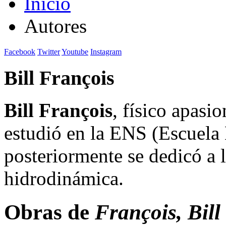
Inicio
Autores
Facebook
Twitter
Youtube
Instagram
Bill François
Bill François
, físico apas
estudió en la ENS (Escuela 
posteriormente se dedicó a 
hidrodinámica.
Obras de
François, Bill