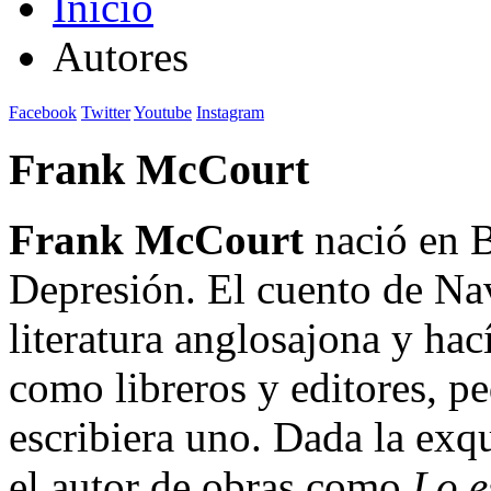
Inicio
Autores
Facebook
Twitter
Youtube
Instagram
Frank McCourt
Frank McCourt
nació en B
Depresión. El cuento de Nav
literatura anglosajona y hac
como libreros y editores, 
escribiera uno. Dada la exq
el autor de obras como
Lo e