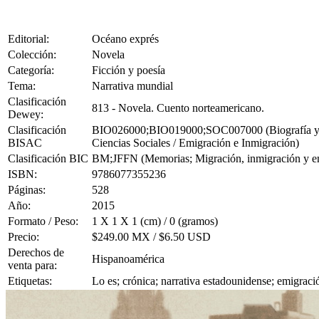
Editorial:
Océano exprés
Colección:
Novela
Categoría:
Ficción y poesía
Tema:
Narrativa mundial
Clasificación
813 - Novela. Cuento norteamericano.
Dewey:
Clasificación
BIO026000;BIO019000;SOC007000 (Biografía y Aut
BISAC
Ciencias Sociales / Emigración e Inmigración)
Clasificación BIC
BM;JFFN (Memorias; Migración, inmigración y e
ISBN:
9786077355236
Páginas:
528
Año:
2015
Formato / Peso:
1 X 1 X 1 (cm) / 0 (gramos)
Precio:
$249.00 MX / $6.50 USD
Derechos de
Hispanoamérica
venta para:
Etiquetas:
Lo es; crónica; narrativa estadounidense; emigrac