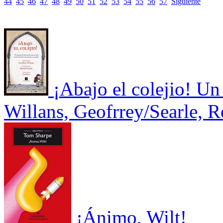
44
45
46
47
48
49
50
51
52
53
54
55
56
57
Siguiente
¡Abajo el colejio! Un
Willans, Geofrrey/Searle, 
¡Ánimo, Wilt!