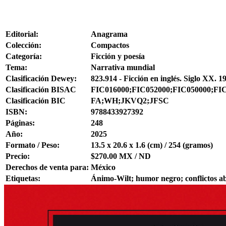
Editorial:
Anagrama
Colección:
Compactos
Categoría:
Ficción y poesía
Tema:
Narrativa mundial
Clasificación Dewey:
823.914 - Ficción en inglés. Siglo XX. 1
Clasificación BISAC
FIC016000;FIC052000;FIC050000;FI
Clasificación BIC
FA;WH;JKVQ2;JFSC
ISBN:
9788433927392
Páginas:
248
Año:
2025
Formato / Peso:
13.5 x 20.6 x 1.6 (cm) / 254 (gramos)
Precio:
$270.00 MX / ND
Derechos de venta para:
México
Etiquetas:
Ánimo-Wilt; humor negro; conflictos ab