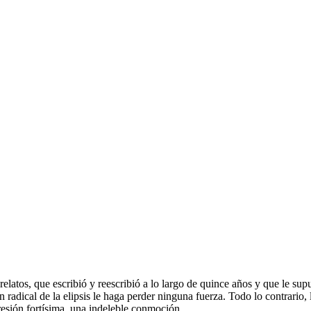
e relatos, que escribió y reescribió a lo largo de quince años y que le
ón radical de la elipsis le haga perder ninguna fuerza. Todo lo contrari
esión fortísima, una indeleble conmoción.