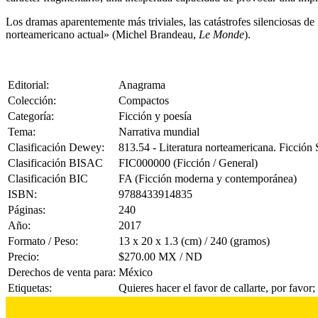
Los dramas aparentemente más triviales, las catástrofes silenciosas de 
norteamericano actual» (Michel Brandeau,
Le Monde
).
Editorial:
Anagrama
Colección:
Compactos
Categoría:
Ficción y poesía
Tema:
Narrativa mundial
Clasificación Dewey:
813.54 - Literatura norteamericana. Ficció
Clasificación BISAC
FIC000000 (Ficción / General)
Clasificación BIC
FA (Ficción moderna y contemporánea)
ISBN:
9788433914835
Páginas:
240
Año:
2017
Formato / Peso:
13 x 20 x 1.3 (cm) / 240 (gramos)
Precio:
$270.00 MX / ND
Derechos de venta para:
México
Etiquetas:
Quieres hacer el favor de callarte, por favor