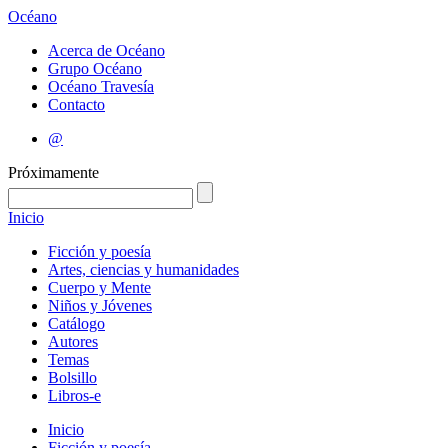
Océano
Acerca de Océano
Grupo Océano
Océano Travesía
Contacto
@
Próximamente
Inicio
Ficción y poesía
Artes, ciencias y humanidades
Cuerpo y Mente
Niños y Jóvenes
Catálogo
Autores
Temas
Bolsillo
Libros-e
Inicio
Ficción y poesía