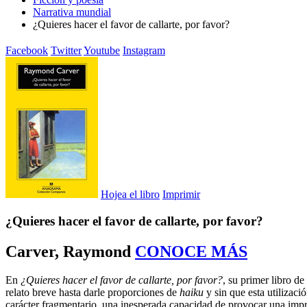
Narrativa mundial
¿Quieres hacer el favor de callarte, por favor?
Facebook
Twitter
Youtube
Instagram
Hojea el libro
Imprimir
¿Quieres hacer el favor de callarte, por favor?
Carver, Raymond
CONOCE MÁS
En
¿Quieres hacer el favor de callarte, por favor?
, su primer libro d
relato breve hasta darle proporciones de
haiku
y sin que esta utilizaci
carácter fragmentario, una inesperada capacidad de provocar una impr