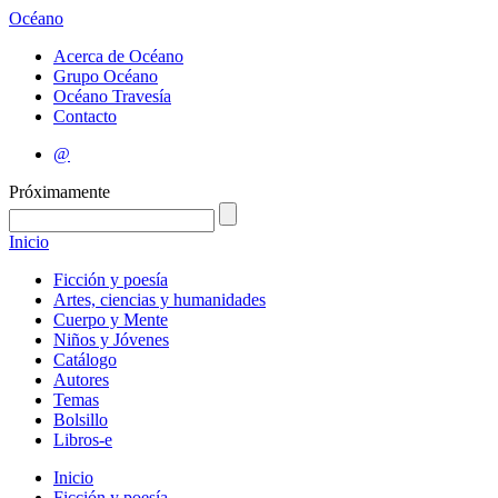
Océano
Acerca de Océano
Grupo Océano
Océano Travesía
Contacto
@
Próximamente
Inicio
Ficción y poesía
Artes, ciencias y humanidades
Cuerpo y Mente
Niños y Jóvenes
Catálogo
Autores
Temas
Bolsillo
Libros-e
Inicio
Ficción y poesía