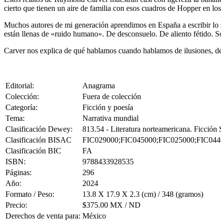
cierto que tienen un aire de familia con esos cuadros de Hopper en los 
Muchos autores de mi generación aprendimos en España a escribir lo s
están llenas de «ruido humano». De desconsuelo. De aliento fétido. So
Carver nos explica de qué hablamos cuando hablamos de ilusiones, d
Editorial:
Anagrama
Colección:
Fuera de colección
Categoría:
Ficción y poesía
Tema:
Narrativa mundial
Clasificación Dewey:
813.54 - Literatura norteamericana. Ficció
Clasificación BISAC
FIC029000;FIC045000;FIC025000;FIC044
Clasificación BIC
FA
ISBN:
9788433928535
Páginas:
296
Año:
2024
Formato / Peso:
13.8 X 17.9 X 2.3 (cm) / 348 (gramos)
Precio:
$375.00 MX / ND
Derechos de venta para:
México