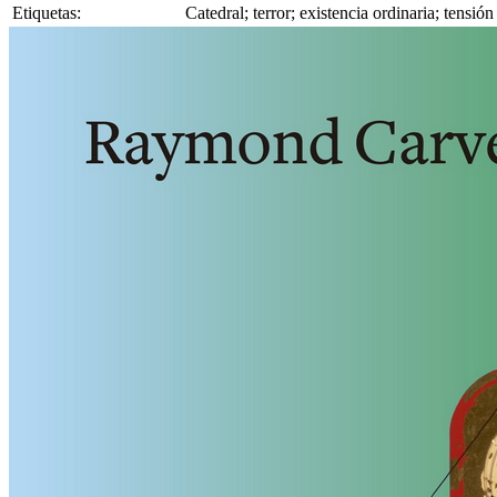
Etiquetas:
Catedral; terror; existencia ordinaria; tensi