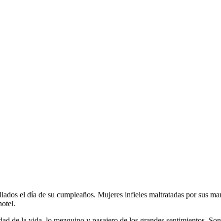
llados el día de su cumpleaños. Mujeres infieles maltratadas por sus
otel.
dad de la vida, lo mezquino y pasajero de los grandes sentimientos. So