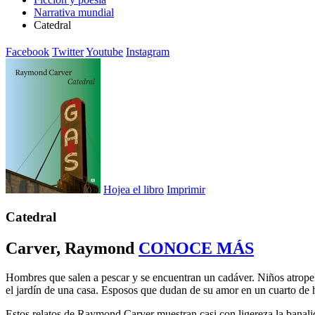
Narrativa mundial
Catedral
Facebook
Twitter
Youtube
Instagram
Hojea el libro
Imprimir
Catedral
Carver, Raymond
CONOCE MÁS
Hombres que salen a pescar y se encuentran un cadáver. Niños atrope
el jardín de una casa. Esposos que dudan de su amor en un cuarto de h
Estos relatos de Raymond Carver muestran casi con ligereza la banali