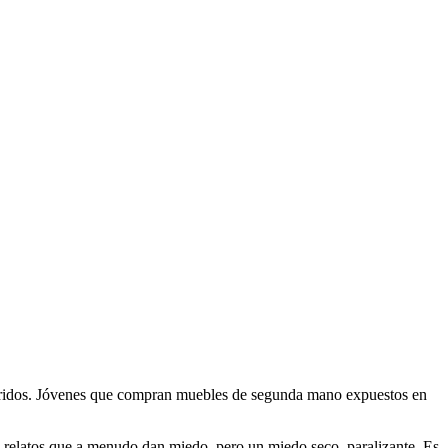
 maridos. Jóvenes que compran muebles de segunda mano expuestos en
n relatos que a menudo dan miedo, pero un miedo seco, paralizante. Es