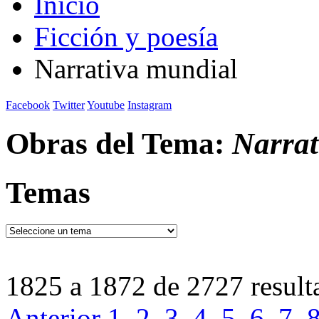
Inicio
Ficción y poesía
Narrativa mundial
Facebook
Twitter
Youtube
Instagram
Obras del Tema:
Narrat
Temas
1825 a 1872 de 2727 result
Anterior
1
2
3
4
5
6
7