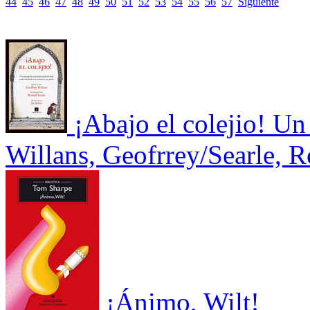
44
45
46
47
48
49
50
51
52
53
54
55
56
57
Siguiente
¡Abajo el colejio! Un
Willans, Geofrrey/Searle, 
¡Ánimo, Wilt!