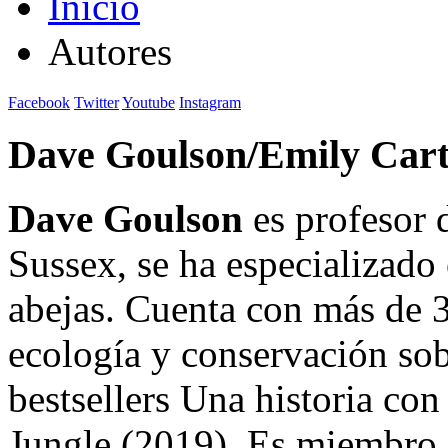
Inicio
Autores
Facebook
Twitter
Youtube
Instagram
Dave Goulson/Emily Cart
Dave Goulson
es profesor 
Sussex, se ha especializado 
abejas. Cuenta con más de 3
ecología y conservación sobr
bestsellers Una historia co
Jungle (2019). Es miembro 