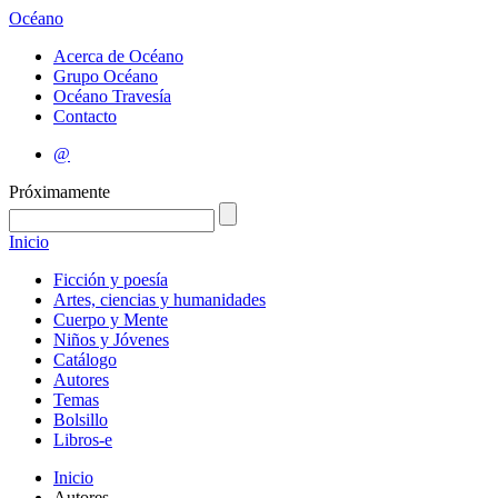
Océano
Acerca de Océano
Grupo Océano
Océano Travesía
Contacto
@
Próximamente
Inicio
Ficción y poesía
Artes, ciencias y humanidades
Cuerpo y Mente
Niños y Jóvenes
Catálogo
Autores
Temas
Bolsillo
Libros-e
Inicio
Autores