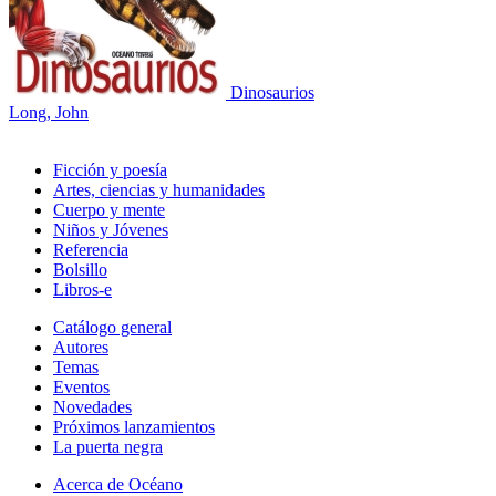
Dinosaurios
Long, John
Ficción y poesía
Artes, ciencias y humanidades
Cuerpo y mente
Niños y Jóvenes
Referencia
Bolsillo
Libros-e
Catálogo general
Autores
Temas
Eventos
Novedades
Próximos lanzamientos
La puerta negra
Acerca de Océano