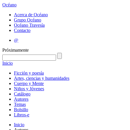
Océano
Acerca de Océano
Grupo Océano
Océano Travesía
Contacto
@
Próximamente
Inicio
Ficción y poesía
Artes, ciencias y humanidades
Cuerpo y Mente
Niños y Jóvenes
Catálogo
Autores
Temas
Bolsillo
Libros-e
Inicio
Autores