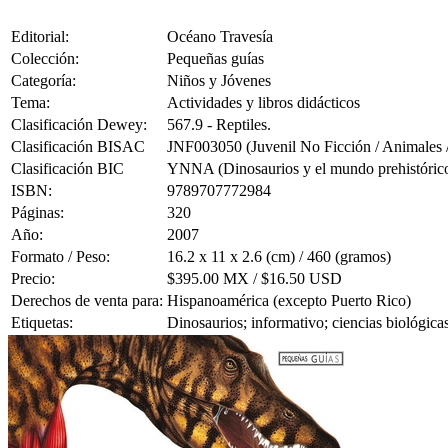
Editorial:
Océano Travesía
Colección:
Pequeñas guías
Categoría:
Niños y Jóvenes
Tema:
Actividades y libros didácticos
Clasificación Dewey:
567.9 - Reptiles.
Clasificación BISAC
JNF003050 (Juvenil No Ficción / Animales / 
Clasificación BIC
YNNA (Dinosaurios y el mundo prehistórico (
ISBN:
9789707772984
Páginas:
320
Año:
2007
Formato / Peso:
16.2 x 11 x 2.6 (cm) / 460 (gramos)
Precio:
$395.00 MX / $16.50 USD
Derechos de venta para:
Hispanoamérica (excepto Puerto Rico)
Etiquetas:
Dinosaurios; informativo; ciencias biológica