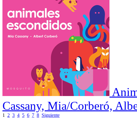
Anim
Cassany, Mia/Corberó, Albe
1
2
3
4
5
6
7
8
Siguiente