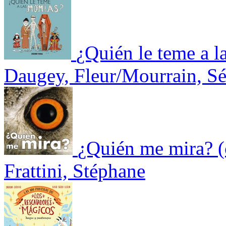
¿Quién le teme a 
Daugey, Fleur/Mourrain, Sé
¿Quién me mira? (
Frattini, Stéphane