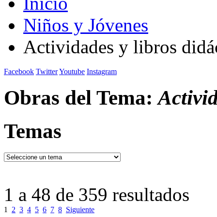
Inicio
Niños y Jóvenes
Actividades y libros didá
Facebook
Twitter
Youtube
Instagram
Obras del Tema:
Activid
Temas
1 a 48 de 359 resultados
1
2
3
4
5
6
7
8
Siguiente