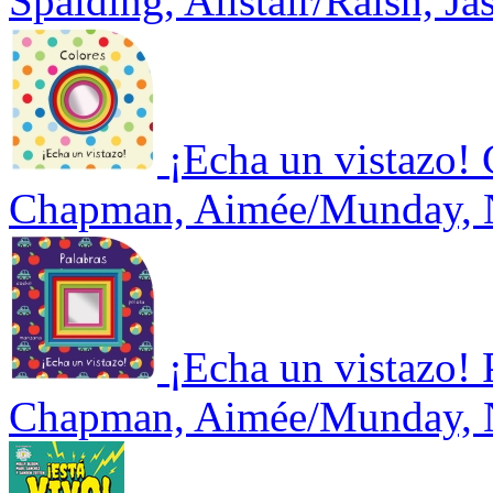
Spalding, Alistair/Raish, Ja
¡Echa un vistazo! 
Chapman, Aimée/Munday, N
¡Echa un vistazo! 
Chapman, Aimée/Munday, N