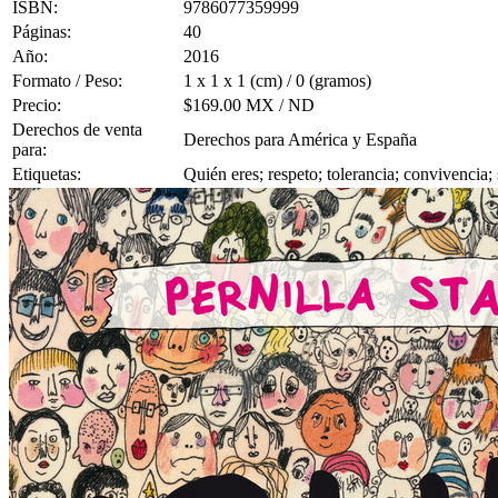
ISBN:
9786077359999
Páginas:
40
Año:
2016
Formato / Peso:
1 x 1 x 1 (cm) / 0 (gramos)
Precio:
$169.00 MX / ND
Derechos de venta
Derechos para América y España
para:
Etiquetas:
Quién eres; respeto; tolerancia; convivencia; 