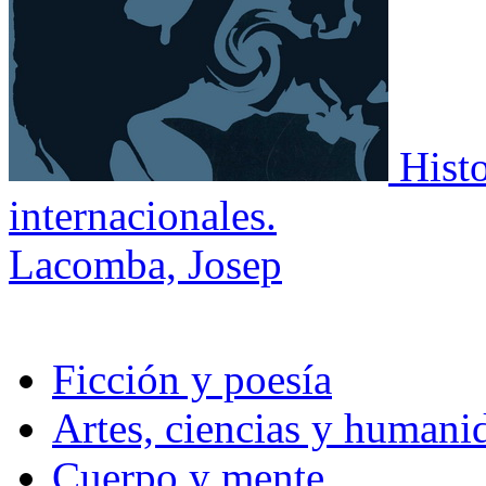
Histo
internacionales.
Lacomba, Josep
Ficción y poesía
Artes, ciencias y humani
Cuerpo y mente