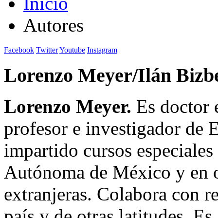
Inicio
Autores
Facebook
Twitter
Youtube
Instagram
Lorenzo Meyer/Ilán Bizb
Lorenzo Meyer.
Es doctor e
profesor e investigador de
impartido cursos especiales
Autónoma de México y en ot
extranjeras. Colabora con r
país y de otras latitudes. Es