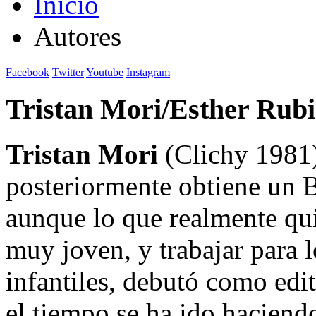
Inicio
Autores
Facebook
Twitter
Youtube
Instagram
Tristan Mori/Esther Rub
Tristan Mori
(Clichy 1981)
posteriormente obtiene un 
aunque lo que realmente qui
muy joven, y trabajar para l
infantiles, debutó como edi
el tiempo se ha ido haciendo