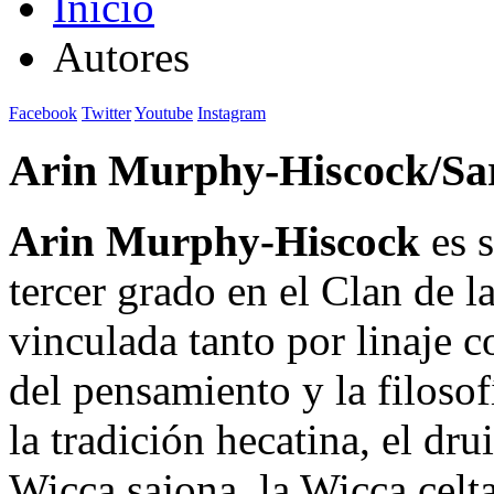
Inicio
Autores
Facebook
Twitter
Youtube
Instagram
Arin Murphy-Hiscock/Sa
Arin Murphy-Hiscock
es s
tercer grado en el Clan de l
vinculada tanto por linaje c
del pensamiento y la filoso
la tradición hecatina, el dru
Wicca sajona, la Wicca celta